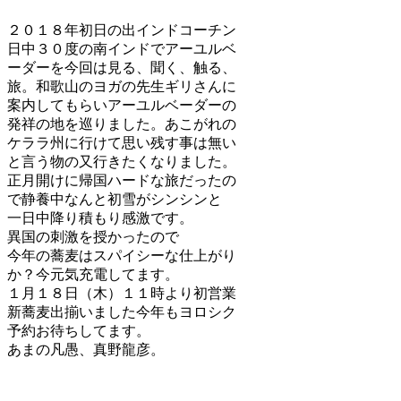
２０１８年初日の出インドコーチン
日中３０度の南インドでアーユルベ
ーダーを今回は見る、聞く、触る、
旅。和歌山のヨガの先生ギリさんに
案内してもらいアーユルベーダーの
発祥の地を巡りました。あこがれの
ケララ州に行けて思い残す事は無い
と言う物の又行きたくなりました。
正月開けに帰国ハードな旅だったの
で静養中なんと初雪がシンシンと
一日中降り積もり感激です。
異国の刺激を授かったので
今年の蕎麦はスパイシーな仕上がり
か？今元気充電してます。
１月１８日（木）１１時より初営業
新蕎麦出揃いました今年もヨロシク
予約お待ちしてます。
あまの凡愚、真野龍彦。